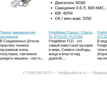
Двигатель М160
Смещение 0.6 Л, 600 КМС,
КВт 40/54
Об / мин макс 5250
Тюнинг американских
Freightliner Classic / Classic
Freigh
грузовиков
XL (FLD120, FLD132)
(CC12
В Соединенных Штатах
Freightliner FLD - это
В мод
практика тюнинга
самый известный грузовик
Freig
грузовиков очень
в мире. Символ свободы,
тягач
популярна, там можно
мощи и власти над
(Коро
увидеть машины - насто...
дорогой....
насле
+7 (499) 961-0571
—
info@profitruck.ru
—
Профитр