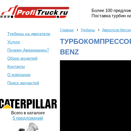
Более 100 предлож
Поставка турбин на
›
›
Главная
Турбины
Двигатели Merce
Турбины на двигатели
ТУРБОКОМПРЕССОР 
Услуги
Почему Американец?
BENZ
Обзор моделей
Контакты
О компании
Поиск запчастей
Всего в каталоге
5 предложений