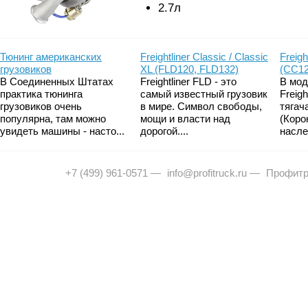
2.7л
Тюнинг американских
Freightliner Classic / Classic
Freigh
грузовиков
XL (FLD120, FLD132)
(CC12
В Соединенных Штатах
Freightliner FLD - это
В мод
практика тюнинга
самый известный грузовик
Freig
грузовиков очень
в мире. Символ свободы,
тягач
популярна, там можно
мощи и власти над
(Коро
увидеть машины - насто...
дорогой....
насле
+7 (499) 961-0571
—
info@profitruck.ru
—
Профитр