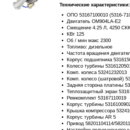
Технические характеристики:
ОПО 53167100010 (5316-710
Двигатель OM904LA-E2
Смещение 4.25 Л, 4250 СК
КВт 125
Об / мин макс 2300
Топливо: дизельное
Частота вращения двигате
Корпус подшипника 531615
Колесо турбины 531612050
Комп. колеса 53241232013
Комп. колесо (шатровой) 5
Задняя сторона платины 5
Теплозащитный экран 5316
Ремкомплект 53167110019
Корпус турбины 531610090
Крышка компрессора 53241
Корпус турбины AR 5
Привод 58201104114/58201
Настройки редукционного к