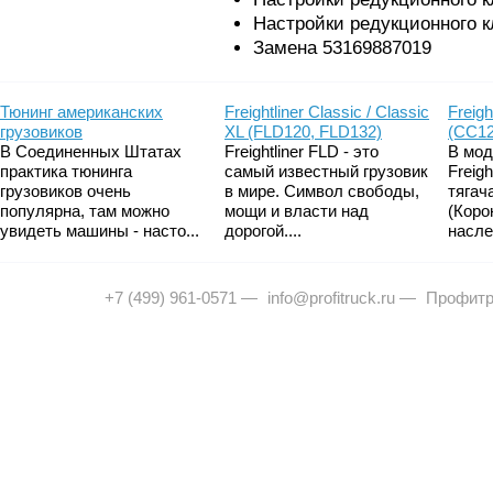
Настройки редукционного к
Замена 53169887019
Тюнинг американских
Freightliner Classic / Classic
Freigh
грузовиков
XL (FLD120, FLD132)
(CC12
В Соединенных Штатах
Freightliner FLD - это
В мод
практика тюнинга
самый известный грузовик
Freig
грузовиков очень
в мире. Символ свободы,
тягач
популярна, там можно
мощи и власти над
(Коро
увидеть машины - насто...
дорогой....
насле
+7 (499) 961-0571
—
info@profitruck.ru
—
Профитр