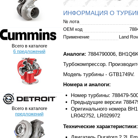
ИНФОРМАЦИЯ О ТУРБИ
№ лота
OEM код
788
Применение
Land Rov
Всего в каталоге
6 предложений
Аналоги:
7884790006, BH1Q6
Турбокомпрессор. Производите
Модель турбины - GTB1749V.
Номера и аналоги:
Номер турбины: 788479-50
Предыдущие версии 788479-
Всего в каталоге
Оригинального номера BH
предложений
LR042752, LR029972
Технические характеристики:
Двигатель Duratorq 2.2L Em