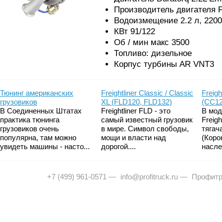
Производитель двигателя F
Водоизмещение 2.2 л, 2200
КВт 91/122
Об / мин макс 3500
Топливо: дизельное
Корпус турбины AR VNT3
Тюнинг американских
Freightliner Classic / Classic
Freigh
грузовиков
XL (FLD120, FLD132)
(CC12
В Соединенных Штатах
Freightliner FLD - это
В мод
практика тюнинга
самый известный грузовик
Freig
грузовиков очень
в мире. Символ свободы,
тягач
популярна, там можно
мощи и власти над
(Коро
увидеть машины - насто...
дорогой....
насле
+7 (499) 961-0571
—
info@profitruck.ru
—
Профитр