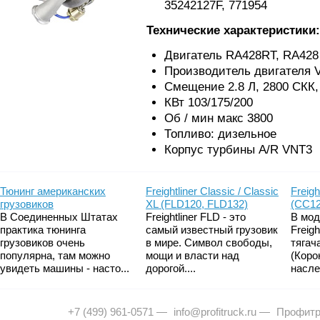
35242127F, 771954
Технические характеристики:
Двигатель RA428RT, RA428
Производитель двигателя 
Смещение 2.8 Л, 2800 СКК,
КВт 103/175/200
Об / мин макс 3800
Топливо: дизельное
Корпус турбины A/R VNT3
Тюнинг американских
Freightliner Classic / Classic
Freigh
грузовиков
XL (FLD120, FLD132)
(CC12
В Соединенных Штатах
Freightliner FLD - это
В мод
практика тюнинга
самый известный грузовик
Freig
грузовиков очень
в мире. Символ свободы,
тягач
популярна, там можно
мощи и власти над
(Коро
увидеть машины - насто...
дорогой....
насле
+7 (499) 961-0571
—
info@profitruck.ru
—
Профитр