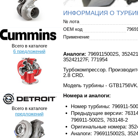
ИНФОРМАЦИЯ О ТУРБИ
№ лота
OEM код
7969
Применение
Всего в каталоге
6 предложений
Аналоги:
7969115002S, 352421
35242127F, 771954
Турбокомпрессор. Производит
2.8 CRD.
Модель турбины - GTB1756VK
Номера и аналоги:
Номер турбины: 796911-50
Всего в каталоге
Предыдущие версии: 763148
предложений
796911-5002S, 763148-2
Оригинальные номера: 352
Аналоги: 7969115002S, 352