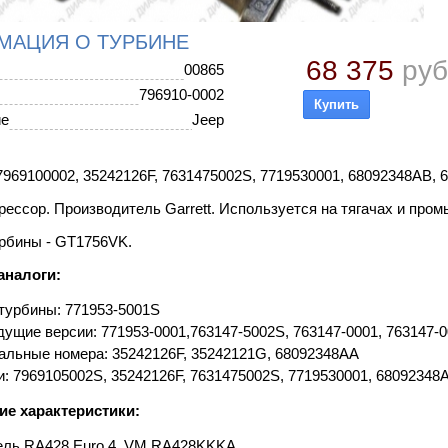
МАЦИЯ О ТУРБИНЕ
68 375
руб
00865
796910-0002
ие
Jeep
969100002, 35242126F, 7631475002S, 7719530001, 68092348AB, 
ессор. Производитель Garrett. Используется на тягачах и про
рбины - GT1756VK.
аналоги:
турбины: 771953-5001S
ущие версии: 771953-0001,763147-5002S, 763147-0001, 763147-
альные номера: 35242126F, 35242121G, 68092348AA
и: 7969105002S, 35242126F, 7631475002S, 7719530001, 68092348
ие характеристики:
ель RA428 Euro 4, VM RA428KKKA