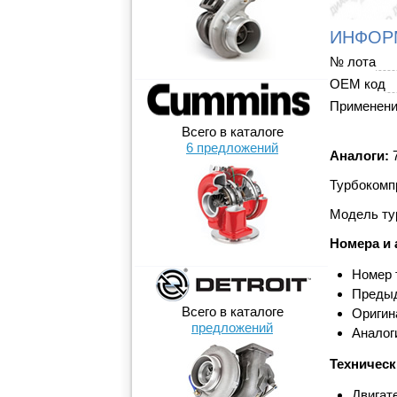
ИНФОР
№ лота
OEM код
Применен
Всего в каталоге
6 предложений
Аналоги:
7
Турбокомпр
Модель ту
Номера и 
Номер 
Предыд
Всего в каталоге
Оригин
предложений
Аналог
Техническ
Двигат