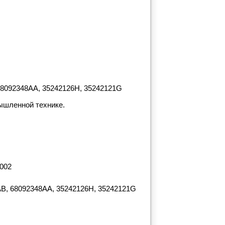
68092348AA, 35242126H, 35242121G
мышленной технике.
0002
AB, 68092348AA, 35242126H, 35242121G