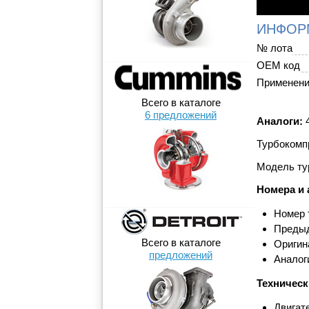
ИНФОР
№ лота
OEM код
Применен
Всего в каталоге
6 предложений
Аналоги:
4
Турбокомпр
Модель ту
Номера и 
Номер 
Предыд
Всего в каталоге
Оригин
предложений
Аналог
Техническ
Двигат