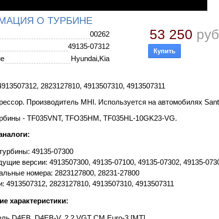
МАЦИЯ О ТУРБИНЕ
53 250
руб
00262
49135-07312
ие
Hyundai,Kia
913507312, 2823127810, 4913507310, 4913507311
ессор. Производитель MHI. Используется на автомобилях Santa
рбины - TF035VNT, TFO35HM, TF035HL-10GK23-VG.
аналоги:
турбины: 49135-07300
ущие версии: 4913507300, 49135-07100, 49135-07302, 49135-073
альные номера: 2823127800, 28231-27800
и: 4913507312, 2823127810, 4913507310, 4913507311
ие характеристики:
ель D4EB, D4EB-V, 2.2 VGT CM Euro-3 [MT]