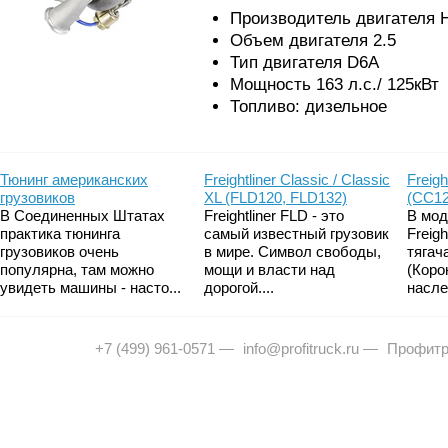
Производитель двигателя 
Объем двигателя 2.5
Тип двигателя D6A
Мощность 163 л.с./ 125кВт
Топливо: дизельное
Тюнинг американских
Freightliner Classic / Classic
Freigh
грузовиков
XL (FLD120, FLD132)
(CC12
В Соединенных Штатах
Freightliner FLD - это
В мод
практика тюнинга
самый известный грузовик
Freig
грузовиков очень
в мире. Символ свободы,
тягач
популярна, там можно
мощи и власти над
(Коро
увидеть машины - насто...
дорогой....
насле
+7 (499) 961-0571
—
info@profitruck.ru
—
Профитр