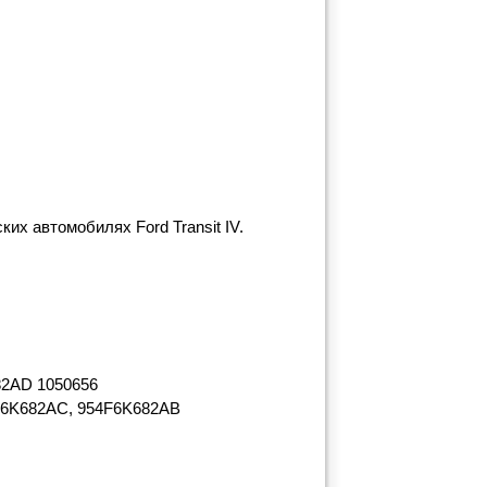
их автомобилях Ford Transit IV.
82AD 1050656
4F6K682AC, 954F6K682AB