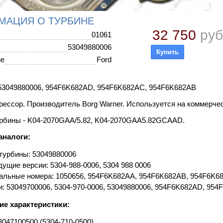
МАЦИЯ О ТУРБИНЕ
32 750
руб
01061
53049880006
ие
Ford
3049880006, 954F6K682AD, 954F6K682AC, 954F6K682AB
ессор. Производитель Borg Warner. Используется на коммерческ
рбины - K04-2070GAA/5.82, K04-2070GAA5.82GCAAD.
аналоги:
турбины: 53049880006
ущие версии: 5304-988-0006, 5304 988 0006
альные номера: 1050656, 954F6K682AA, 954F6K682AB, 954F6K6
и: 53049700006, 5304-970-0006, 53049880006, 954F6K682AD, 95
ие характеристики:
047100500 (5304-710-0500)