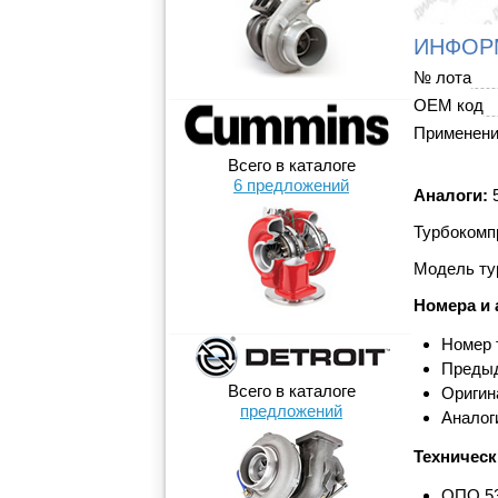
ИНФОР
№ лота
OEM код
Применен
Всего в каталоге
6 предложений
Аналоги:
5
Турбокомпр
Модель ту
Номера и 
Номер 
Предыд
Всего в каталоге
Оригин
предложений
Аналог
Техническ
ОПО 53