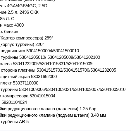
ель 4GA/4GB/4GC, 2.5DI
ие 2.5 л, 2496 СКК
85 Л. С.
ин макс 4000
о: бензин
(Картер компрессора) 299°
(корпус турбины) 220°
 подшипника 53041500004/53041500010
 турбины 53041205010/ 53041205008/53041202100
колеса 53041232005/53041015331/53041015009
 сторона платины 53041515702/53041515700/53041232005
ащитный экран 53031652000
плект 53037110000
 турбины 53041009006/53041009021/53041009007/53041009010
 компрессора 53041015004
 58201104024
йки редукционного клапана (давления) 1.25 бар
йки редукционного клапана (подъем штанги) 3.40 мм
 турбины AR 5