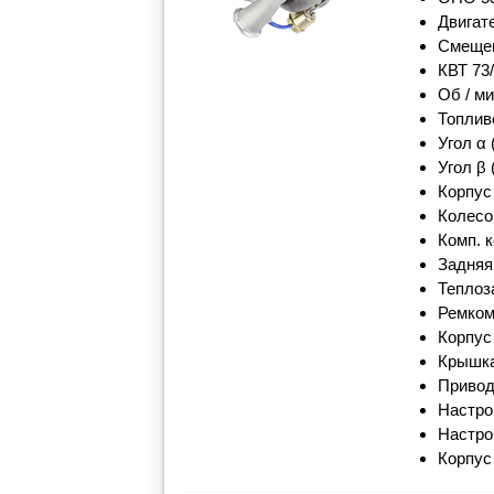
Двигат
Смещен
КВТ 73/
Об / м
Топлив
Угол α 
Угол β 
Корпус
Колесо
Комп. 
Задняя
Теплоз
Ремком
Корпус
Крышка
Привод
Настро
Настро
Корпус