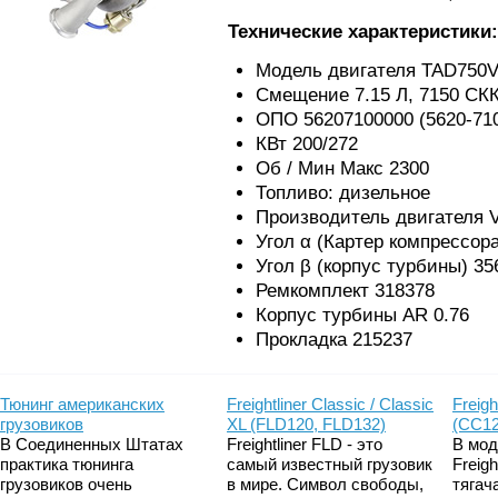
Технические характеристики:
Модель двигателя TAD750
Смещение 7.15 Л, 7150 СК
ОПО 56207100000 (5620-710
КВт 200/272
Об / Мин Макс 2300
Топливо: дизельное
Производитель двигателя V
Угол α (Картер компрессора
Угол β (корпус турбины) 35
Ремкомплект 318378
Корпус турбины AR 0.76
Прокладка 215237
Тюнинг американских
Freightliner Classic / Classic
Freigh
грузовиков
XL (FLD120, FLD132)
(CC12
В Соединенных Штатах
Freightliner FLD - это
В мод
практика тюнинга
самый известный грузовик
Freig
грузовиков очень
в мире. Символ свободы,
тягач