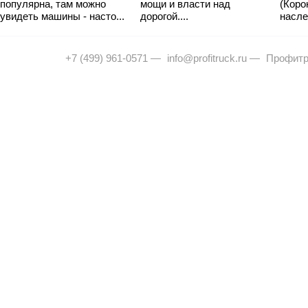
популярна, там можно
мощи и власти над
(Коро
увидеть машины - насто...
дорогой....
насле
+7 (499) 961-0571
—
info@profitruck.ru
—
Профитр