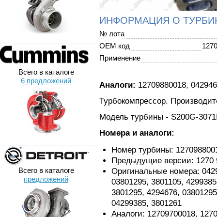
ИНФОРМАЦИЯ О ТУРБИ
№ лота
OEM код
127
Применение
Всего в каталоге
6 предложений
Аналоги:
12709880018, 042946
Турбокомпрессор. Производит
Модель турбины - S200G-307
Номера и аналоги:
Номер турбины: 127098800
Предыдущие версии: 1270 9
Всего в каталоге
Оригинальные номера: 04294
предложений
03801295, 3801105, 4299385
3801295, 4294676, 03801295
04299385, 3801261
Аналоги: 12709700018, 1270