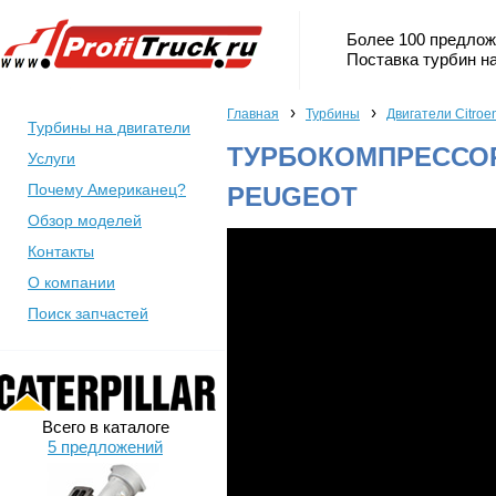
Более 100 предлож
Поставка турбин на
›
›
Главная
Турбины
Двигатели Citroe
Турбины на двигатели
ТУРБОКОМПРЕССОР 
Услуги
Почему Американец?
PEUGEOT
Обзор моделей
Контакты
О компании
Поиск запчастей
Всего в каталоге
5 предложений