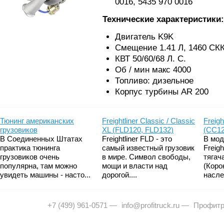
0016, 5435 970 0016
Технические характеристики:
Двигатель K9K
Смещение 1.41 Л, 1460 СК
КВТ 50/60/68 Л. С.
Об / мин макс 4000
Топливо: дизельное
Корпус турбины AR 200
Тюнинг американских
Freightliner Classic / Classic
Freigh
грузовиков
XL (FLD120, FLD132)
(CC12
В Соединенных Штатах
Freightliner FLD - это
В мод
практика тюнинга
самый известный грузовик
Freig
грузовиков очень
в мире. Символ свободы,
тягач
популярна, там можно
мощи и власти над
(Коро
увидеть машины - насто...
дорогой....
насле
+7 (499) 961-0571
—
info@profitruck.ru
—
Профитр