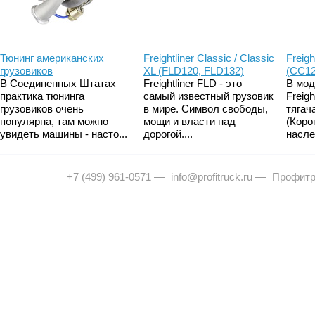
Тюнинг американских
Freightliner Classic / Classic
Freigh
грузовиков
XL (FLD120, FLD132)
(CC12
В Соединенных Штатах
Freightliner FLD - это
В мод
практика тюнинга
самый известный грузовик
Freig
грузовиков очень
в мире. Символ свободы,
тягач
популярна, там можно
мощи и власти над
(Коро
увидеть машины - насто...
дорогой....
насле
+7 (499) 961-0571
—
info@profitruck.ru
—
Профитр