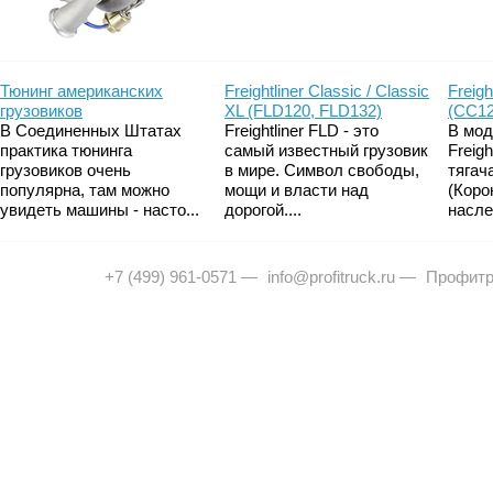
Тюнинг американских
Freightliner Classic / Classic
Freigh
грузовиков
XL (FLD120, FLD132)
(CC12
В Соединенных Штатах
Freightliner FLD - это
В мод
практика тюнинга
самый известный грузовик
Freig
грузовиков очень
в мире. Символ свободы,
тягач
популярна, там можно
мощи и власти над
(Коро
увидеть машины - насто...
дорогой....
насле
+7 (499) 961-0571
—
info@profitruck.ru
—
Профитр