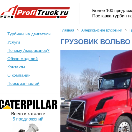
Более 100 предлож
Поставка турбин на
›
›
Главная
Американские грузовики
Г
Турбины на двигатели
ГРУЗОВИК ВОЛЬВО 
Услуги
Почему Американец?
Обзор моделей
Контакты
О компании
Поиск запчастей
Всего в каталоге
5 предложений