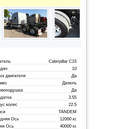
атель
Caterpillar C15
едач
10
оз двигателя
Да
иво
Дизель
вмоподушка
Да
датка
3.55
ус колес
22.5
оси
TANDEM
дняя Ось
12000 кг.
яя Ось
40000 кг.