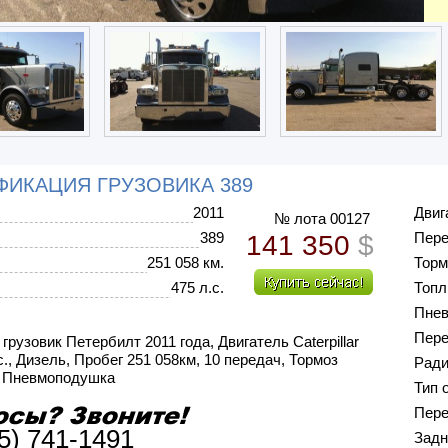
ИКАЦИЯ ГРУЗОВИКА 389
2011
Двиг
№ лота 00127
389
Пер
141 350
$
251 058 км.
Торм
475 л.с.
Топл
Пне
Пере
грузовик Петербилт 2011 года, Двигатель Caterpillar
с., Дизель, Пробег 251 058км, 10 передач, Тормоз
Ради
, Пневмоподушка
Тип 
Пере
5) 741-1491
Задн