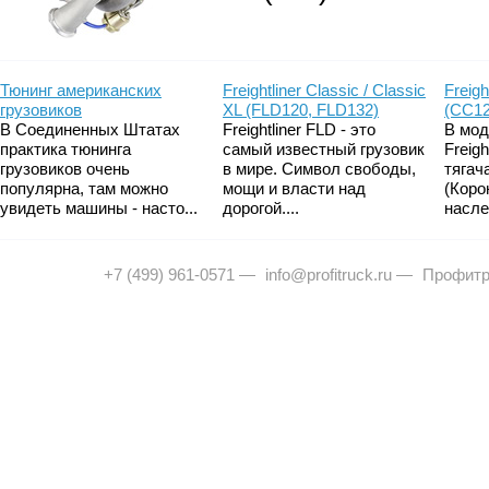
Тюнинг американских
Freightliner Classic / Classic
Freigh
грузовиков
XL (FLD120, FLD132)
(CC12
В Соединенных Штатах
Freightliner FLD - это
В мод
практика тюнинга
самый известный грузовик
Freig
грузовиков очень
в мире. Символ свободы,
тягач
популярна, там можно
мощи и власти над
(Коро
увидеть машины - насто...
дорогой....
насле
+7 (499) 961-0571
—
info@profitruck.ru
—
Профитр