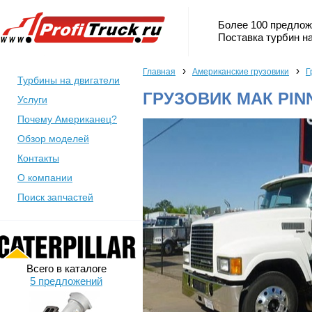
Более 100 предлож
Поставка турбин на
›
›
Главная
Американские грузовики
Г
Турбины на двигатели
ГРУЗОВИК МАК PIN
Услуги
Почему Американец?
Обзор моделей
Контакты
О компании
Поиск запчастей
Всего в каталоге
5 предложений