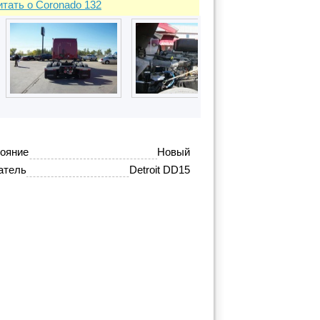
итать о Coronado 132
ояние
Новый
атель
Detroit DD15