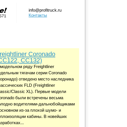
info@profitruck.ru
Контакты
0571
reightliner Coronado
CC122, CC132)
 модельном ряду Freightliner
едельным тягачам серии Coronado
Коронадо) отведено место наследника
ассических FLD (Freightliner
lassic/Classic XL). Первые модели
oronado были встречены весьма
олодно водителями-дальнобойщиками
 основном из-за плохой шумо- и
еплоизоляции кабины. В новейших
зработках...