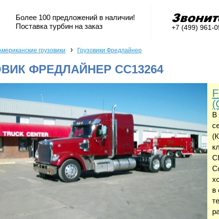
Более 100 предложений в наличии!
Поставка турбин на заказ
+7 (499) 961-
›
Американские грузовики
Грузовики Фредлайнер
ВИК ФРЕДЛАЙНЕР CC13264
F
(
В
с
(
кл
C
C
х
в
т
ра