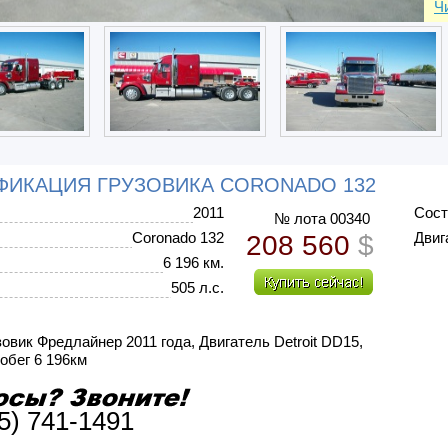
Ч
ФИКАЦИЯ ГРУЗОВИКА CORONADO 132
2011
Сост
№ лота 00340
Coronado 132
Двиг
208 560
$
6 196 км.
505 л.с.
овик Фредлайнер 2011 года, Двигатель Detroit DD15,
робег 6 196км
5) 741-1491