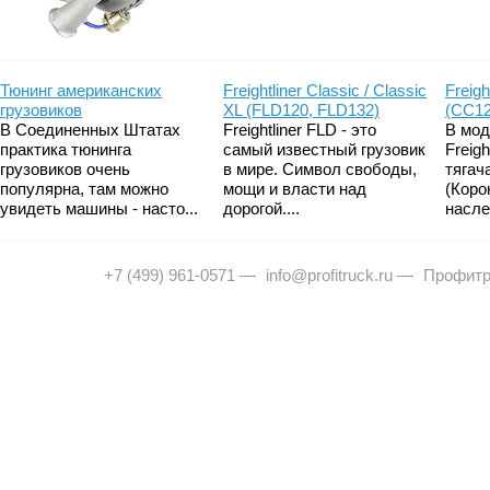
Тюнинг американских
Freightliner Classic / Classic
Freigh
грузовиков
XL (FLD120, FLD132)
(CC12
В Соединенных Штатах
Freightliner FLD - это
В мод
практика тюнинга
самый известный грузовик
Freig
грузовиков очень
в мире. Символ свободы,
тягач
популярна, там можно
мощи и власти над
(Коро
увидеть машины - насто...
дорогой....
насле
+7 (499) 961-0571
—
info@profitruck.ru
—
Профитр