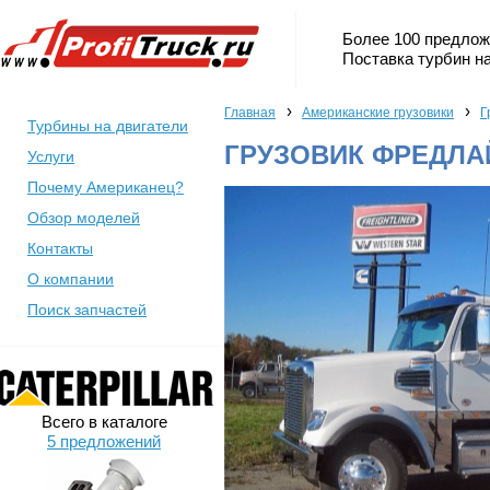
Более 100 предлож
Поставка турбин на
›
›
Главная
Американские грузовики
Г
Турбины на двигатели
ГРУЗОВИК ФРЕДЛАЙ
Услуги
Почему Американец?
Обзор моделей
Контакты
О компании
Поиск запчастей
Всего в каталоге
5 предложений