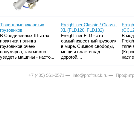
Тюнинг американских
Freightliner Classic / Classic
Freigh
грузовиков
XL (FLD120, FLD132)
(CC12
В Соединенных Штатах
Freightliner FLD - это
В мод
практика тюнинга
самый известный грузовик
Freig
грузовиков очень
в мире. Символ свободы,
тягач
популярна, там можно
мощи и власти над
(Коро
увидеть машины - насто...
дорогой....
насле
+7 (499) 961-0571
—
info@profitruck.ru
—
Профитр