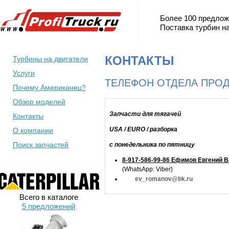
Более 100 предлож
Поставка турбин на
КОНТАКТЫ
Турбины на двигатели
Услуги
ТЕЛЕФОН ОТДЕЛА ПРО
Почему Американец?
Обзор моделей
Запчасти для тягачей
Контакты
USA / EURO / разборка
О компании
Поиск запчастей
с понедельника по пятницу
8-917-586-99-86 Ефимов Евгений 
(WhatsApp: Viber)
ev_romanov@bk.ru
Всего в каталоге
5 предложений