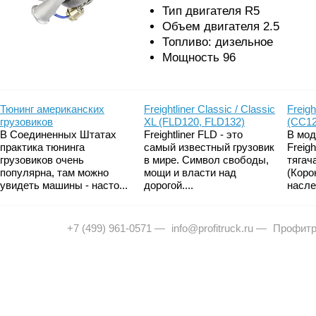
Тип двигателя R5
Объем двигателя 2.5
Топливо: дизельное
Мощность 96
Тюнинг американских
Freightliner Classic / Classic
Freigh
грузовиков
XL (FLD120, FLD132)
(CC12
В Соединенных Штатах
Freightliner FLD - это
В мод
практика тюнинга
самый известный грузовик
Freig
грузовиков очень
в мире. Символ свободы,
тягач
популярна, там можно
мощи и власти над
(Коро
увидеть машины - насто...
дорогой....
насле
+7 (499) 961-0571
—
info@profitruck.ru
—
Профитр