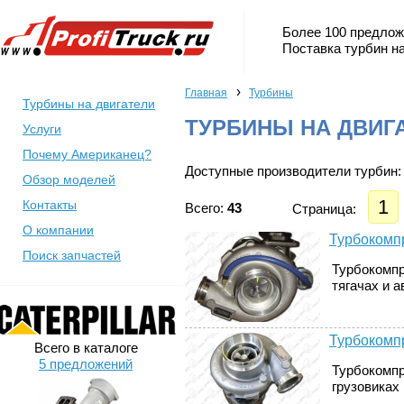
Более 100 предлож
Поставка турбин на
›
Главная
Турбины
Турбины на двигатели
ТУРБИНЫ НА ДВИГ
Услуги
Почему Американец?
Доступные производители турбин:
Обзор моделей
1
Контакты
Всего:
43
Страница:
О компании
Турбокомпр
Поиск запчастей
Турбокомпр
тягачах и а
Турбокомпр
Всего в каталоге
5 предложений
Турбокомпр
грузовиках 