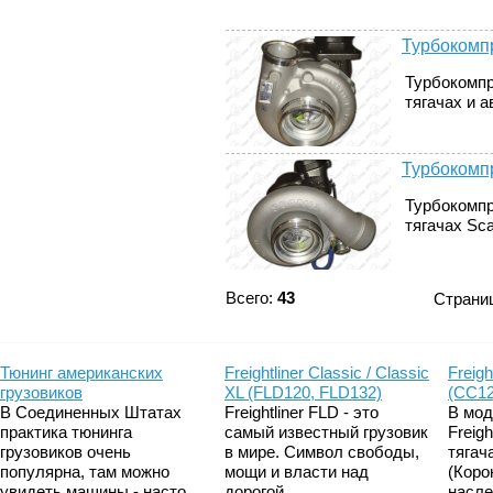
Турбокомпр
Турбокомпр
тягачах и а
Турбокомпр
Турбокомпр
тягачах Sca
Всего:
43
Страни
Тюнинг американских
Freightliner Classic / Classic
Freigh
грузовиков
XL (FLD120, FLD132)
(CC12
В Соединенных Штатах
Freightliner FLD - это
В мод
практика тюнинга
самый известный грузовик
Freig
грузовиков очень
в мире. Символ свободы,
тягач
популярна, там можно
мощи и власти над
(Коро
увидеть машины - насто...
дорогой....
насле